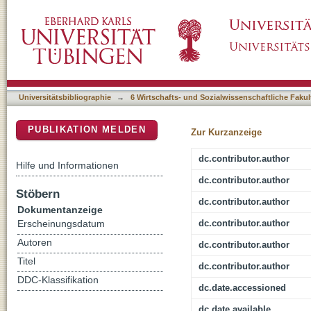
A cognitive definition of computational thinki
DSpace Repositorium (Manakin basiert)
Universitätsbibliographie
→
6 Wirtschafts- und Sozialwissenschaftliche Fakul
PUBLIKATION MELDEN
Zur Kurzanzeige
dc.contributor.author
Hilfe und Informationen
dc.contributor.author
Stöbern
dc.contributor.author
Dokumentanzeige
dc.contributor.author
Erscheinungsdatum
Autoren
dc.contributor.author
Titel
dc.contributor.author
DDC-Klassifikation
dc.date.accessioned
dc.date.available