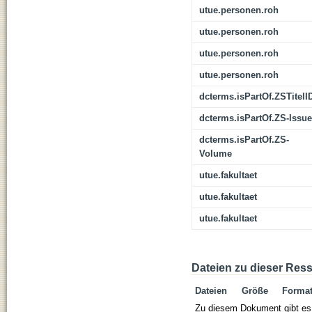
utue.personen.roh
utue.personen.roh
utue.personen.roh
utue.personen.roh
dcterms.isPartOf.ZSTitelI
dcterms.isPartOf.ZS-Issue
dcterms.isPartOf.ZS-
Volume
utue.fakultaet
utue.fakultaet
utue.fakultaet
Dateien zu dieser Res
Dateien
Größe
Forma
Zu diesem Dokument gibt es 