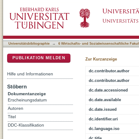
Editorial : Doing transitions - die Hervorbr
DSpace Repositorium (Manakin basiert)
Universitätsbibliographie
→
6 Wirtschafts- und Sozialwissenschaftliche Fakul
PUBLIKATION MELDEN
Zur Kurzanzeige
dc.contributor.author
Hilfe und Informationen
dc.contributor.author
Stöbern
dc.date.accessioned
Dokumentanzeige
dc.date.available
Erscheinungsdatum
Autoren
dc.date.issued
Titel
dc.identifier.uri
DDC-Klassifikation
dc.language.iso
dc.title