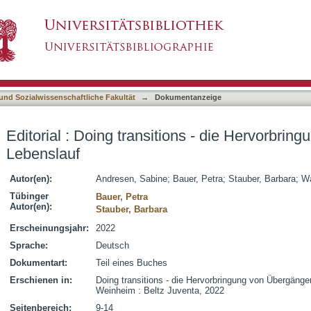
ions - die Hervorbringung von Übergängen im Le
asiert)
 und Sozialwissenschaftliche Fakultät
→
Dokumentanzeige
Editorial : Doing transitions - die Hervorbri
Lebenslauf
Autor(en):
Andresen, Sabine
;
Bauer, Petra
;
Stauber, Barbara
;
Wa
Tübinger
Bauer, Petra
Autor(en):
Stauber, Barbara
Erscheinungsjahr:
2022
Sprache:
Deutsch
Dokumentart:
Teil eines Buches
Erschienen in:
Doing transitions - die Hervorbringung von Übergänge
Weinheim : Beltz Juventa, 2022
Seitenbereich:
9-14