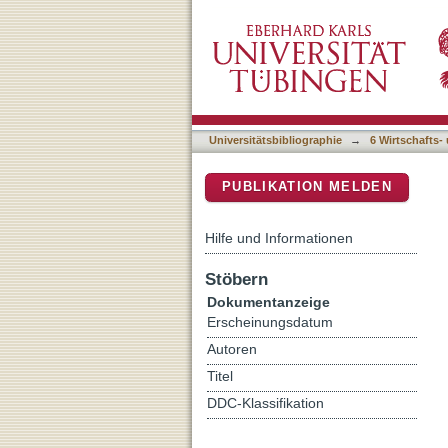
Editorial : Doing transit
DSpace Repositorium (Manakin b
Universitätsbibliographie
→
6 Wirtschafts-
PUBLIKATION MELDEN
Hilfe und Informationen
Stöbern
Dokumentanzeige
Erscheinungsdatum
Autoren
Titel
DDC-Klassifikation