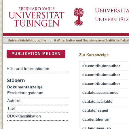
Vorstopper und Vordenker, der Straßenkicker
DSpace Repositorium (Manakin basiert)
Universitätsbibliographie
→
6 Wirtschafts- und Sozialwissenschaftliche Fakul
PUBLIKATION MELDEN
Zur Kurzanzeige
dc.contributor.author
Hilfe und Informationen
dc.contributor.author
Stöbern
dc.contributor.author
Dokumentanzeige
dc.date.accessioned
Erscheinungsdatum
Autoren
dc.date.available
Titel
dc.date.issued
DDC-Klassifikation
dc.identifier.uri
dc.language.iso