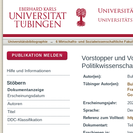
Vorstopper und Vordenker, der Straßenkicker
DSpace Repositorium (Manakin basiert)
Universitätsbibliographie
→
6 Wirtschafts- und Sozialwissenschaftliche Fakul
PUBLIKATION MELDEN
Vorstopper und Vo
Politikwissenscha
Hilfe und Informationen
Autor(en):
Buh
Stöbern
Tübinger Autor(en):
Buh
Dokumentanzeige
Fr
Go
Erscheinungsdatum
Erscheinungsjahr:
20
Autoren
Sprache:
De
Titel
Referenz zum Volltext:
htt
DDC-Klassifikation
Dokumentart:
Tei
Erschienen in:
Inn