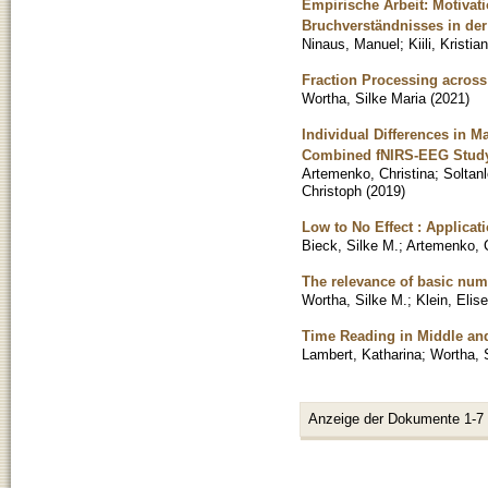
Empirische Arbeit: Motivat
Bruchverständnisses in der 
Ninaus, Manuel
;
Kiili, Kristian
Fraction Processing across 
Wortha, Silke Maria
(
2021
)
Individual Differences in M
Combined fNIRS-EEG Stud
Artemenko, Christina
;
Soltan
Christoph
(
2019
)
Low to No Effect : Applicat
Bieck, Silke M.
;
Artemenko, C
The relevance of basic nume
Wortha, Silke M.
;
Klein, Elise
Time Reading in Middle and
Lambert, Katharina
;
Wortha, 
Anzeige der Dokumente 1-7