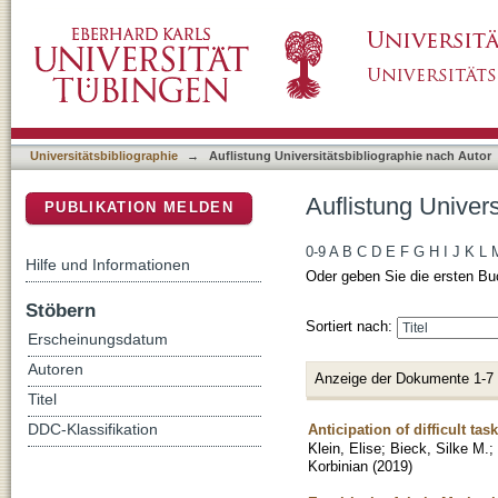
Auflistung Universitätsbibliographie nach Aut
DSpace Repositorium (Manakin basiert)
Universitätsbibliographie
→
Auflistung Universitätsbibliographie nach Autor
Auflistung Univers
PUBLIKATION MELDEN
0-9
A
B
C
D
E
F
G
H
I
J
K
L
Hilfe und Informationen
Oder geben Sie die ersten Bu
Stöbern
Sortiert nach:
Erscheinungsdatum
Autoren
Anzeige der Dokumente 1-7
Titel
Anticipation of difficult ta
DDC-Klassifikation
Klein, Elise
;
Bieck, Silke M.
;
Korbinian
(
2019
)