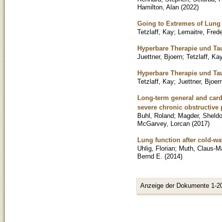
Hamilton, Alan
(
2022
)
Going to Extremes of Lung
Tetzlaff, Kay
;
Lemaitre, Frede
Hyperbare Therapie und Tau
Juettner, Bjoern
;
Tetzlaff, Ka
Hyperbare Therapie und Tau
Tetzlaff, Kay
;
Juettner, Bjoer
Long-term general and cardi
severe chronic obstructive
Buhl, Roland
;
Magder, Sheld
McGarvey, Lorcan
(
2017
)
Lung function after cold-wa
Uhlig, Florian
;
Muth, Claus-Ma
Bernd E.
(
2014
)
Anzeige der Dokumente 1-2