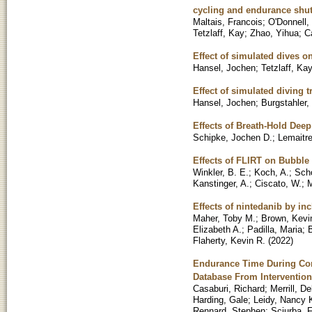
cycling and endurance shut
Maltais, Francois
;
O'Donnell,
Tetzlaff, Kay
;
Zhao, Yihua
;
C
Effect of simulated dives o
Hansel, Jochen
;
Tetzlaff, Ka
Effect of simulated diving 
Hansel, Jochen
;
Burgstahler,
Effects of Breath-Hold Dee
Schipke, Jochen D.
;
Lemaitre
Effects of FLIRT on Bubble
Winkler, B. E.
;
Koch, A.
;
Sch
Kanstinger, A.
;
Ciscato, W.
;
M
Effects of nintedanib by inc
Maher, Toby M.
;
Brown, Kevi
Elizabeth A.
;
Padilla, Maria
;
Flaherty, Kevin R.
(
2022
)
Endurance Time During Con
Database From Intervention
Casaburi, Richard
;
Merrill, D
Harding, Gale
;
Leidy, Nancy K
Rennard, Stephen
;
Sciurba, 