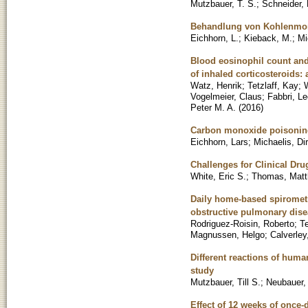
Mutzbauer, T. S.
;
Schneider,
Behandlung von Kohlenmono
Eichhorn, L.
;
Kieback, M.
;
Mi
Blood eosinophil count and
of inhaled corticosteroids:
Watz, Henrik
;
Tetzlaff, Kay
;
Vogelmeier, Claus
;
Fabbri, L
Peter M. A.
(
2016
)
Carbon monoxide poisoning 
Eichhorn, Lars
;
Michaelis, Di
Challenges for Clinical Dr
White, Eric S.
;
Thomas, Mat
Daily home-based spirometry
obstructive pulmonary dis
Rodriguez-Roisin, Roberto
;
Te
Magnussen, Helgo
;
Calverley
Different reactions of hum
study
Mutzbauer, Till S.
;
Neubauer, 
Effect of 12 weeks of once-