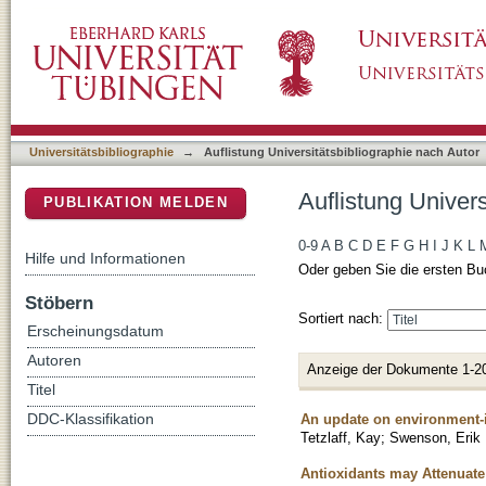
Auflistung Universitätsbibliographie nach Auto
DSpace Repositorium (Manakin basiert)
Universitätsbibliographie
→
Auflistung Universitätsbibliographie nach Autor
Auflistung Univers
PUBLIKATION MELDEN
0-9
A
B
C
D
E
F
G
H
I
J
K
L
Hilfe und Informationen
Oder geben Sie die ersten Bu
Stöbern
Sortiert nach:
Erscheinungsdatum
Autoren
Anzeige der Dokumente 1-2
Titel
An update on environment-i
DDC-Klassifikation
Tetzlaff, Kay
;
Swenson, Erik 
Antioxidants may Attenuate