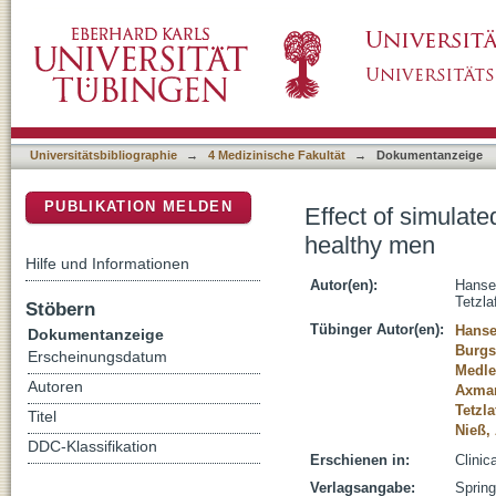
Effect of simulated diving trips on pulmonary
DSpace Repositorium (Manakin basiert)
Universitätsbibliographie
→
4 Medizinische Fakultät
→
Dokumentanzeige
PUBLIKATION MELDEN
Effect of simulate
healthy men
Hilfe und Informationen
Autor(en):
Hanse
Tetzla
Stöbern
Tübinger Autor(en):
Hanse
Dokumentanzeige
Burgst
Erscheinungsdatum
Medle
Autoren
Axman
Tetzla
Titel
Nieß,
DDC-Klassifikation
Erschienen in:
Clinic
Verlagsangabe:
Spring