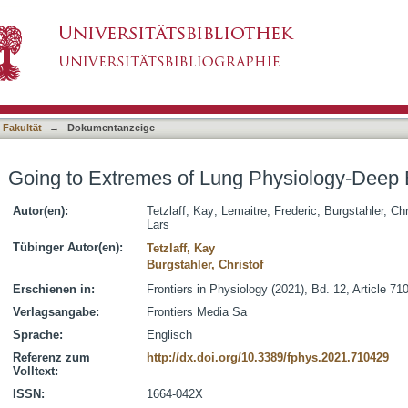
g Physiology-Deep Breath-Hold Diving
asiert)
 Fakultät
→
Dokumentanzeige
Going to Extremes of Lung Physiology-Deep 
Autor(en):
Tetzlaff, Kay
;
Lemaitre, Frederic
;
Burgstahler, Chr
Lars
Tübinger Autor(en):
Tetzlaff, Kay
Burgstahler, Christof
Erschienen in:
Frontiers in Physiology (2021), Bd. 12, Article 71
Verlagsangabe:
Frontiers Media Sa
Sprache:
Englisch
Referenz zum
http://dx.doi.org/10.3389/fphys.2021.710429
Volltext:
ISSN:
1664-042X