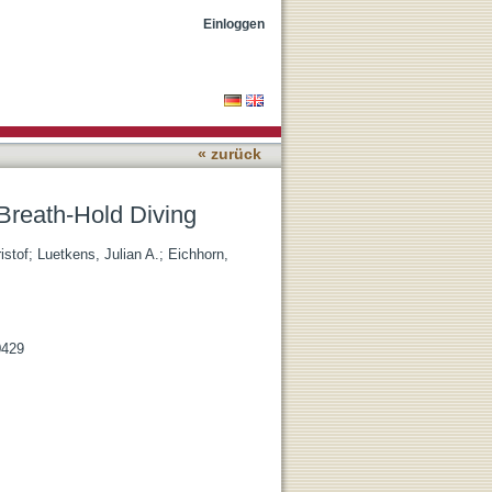
Einloggen
« zurück
Breath-Hold Diving
istof
;
Luetkens, Julian A.
;
Eichhorn,
0429