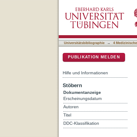
Going to Extremes of Lun
DSpace Repositorium (Manakin b
Universitätsbibliographie
→
4 Medizinische
PUBLIKATION MELDEN
Hilfe und Informationen
Stöbern
Dokumentanzeige
Erscheinungsdatum
Autoren
Titel
DDC-Klassifikation