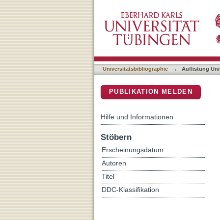
Auflistung Universitätsbib
DSpace Repositorium (Manakin b
Universitätsbibliographie
→
Auflistung Uni
PUBLIKATION MELDEN
Hilfe und Informationen
Stöbern
Erscheinungsdatum
Autoren
Titel
DDC-Klassifikation