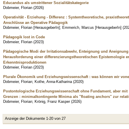
Educandus als umstrittener Sozialitätskategorie
Dobmeier, Florian
(
2026
)
Operativität - Erziehung - Differenz : Systemtheoretische, praxisthe
Anschlüsse an Operative Pädagogik
Dobmeier, Florian [HerausgeberIn]
;
Emmerich, Marcus [HerausgeberIn]
(
20
Pädagogik lost in Code
Dobmeier, Florian
(
2023
)
Pädagogische Modi der Irritationsabwehr, Enteignung und Aneignung 
Herausforderung einer differenzierungstheoretischen Epistemologie e
Erkenntnisproduktionen
Dobmeier, Florian
(
2023
)
Plurale Ökonomik und Erziehungswissenschaft : was können wir vonei
Dobmeier, Florian
;
Kothe, Anna-Katharina
(
2020
)
Postontologische Erziehungswissenschaft ohne Fundament, aber mit m
Grenzen : minimalkontingente Minima als "floating anchors" zur relati
Dobmeier, Florian
;
Krönig, Franz Kasper
(
2026
)
Anzeige der Dokumente 1-20 von 27