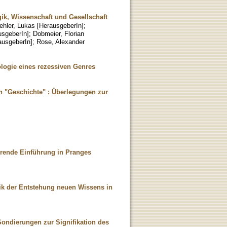
ik, Wissenschaft und Gesellschaft
ehler, Lukas [HerausgeberIn]
;
usgeberIn]
;
Dobmeier, Florian
ausgeberIn]
;
Rose, Alexander
ogie eines rezessiven Genres
n "Geschichte" : Überlegungen zur
erende Einführung in Pranges
gik der Entstehung neuen Wissens in
Sondierungen zur Signifikation des