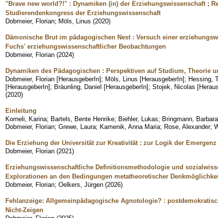
"Brave new world?!" : Dynamiken (in) der Erziehungswissenschaft ; R
Studierendenkongress der Erziehungswissenschaft
Dobmeier, Florian
;
Möls, Linus
(
2020
)
Dämonische Brut im pädagogischen Nest : Versuch einer erziehungsw
Fuchs' erziehungswissenschaftlicher Beobachtungen
Dobmeier, Florian
(
2024
)
Dynamiken des Pädagogischen : Perspektiven auf Studium, Theorie u
Dobmeier, Florian [HerausgeberIn]
;
Möls, Linus [HerausgeberIn]
;
Hessing, 
[HerausgeberIn]
;
Bräunling, Daniel [HerausgeberIn]
;
Stojek, Nicolas [Herau
(
2020
)
Einleitung
Korneli, Karina
;
Bartels, Bente Henrike
;
Biehler, Lukas
;
Bringmann, Barbara 
Dobmeier, Florian
;
Grewe, Laura
;
Kamenik, Anna Maria
;
Rose, Alexander
;
W
Die Erziehung der Universität zur Kreativität : zur Logik der Emerge
Dobmeier, Florian
(
2021
)
Erziehungswissenschaftliche Definitionsmethodologie und sozialwiss
Explorationen an den Bedingungen metatheoretischer Denkmöglichke
Dobmeier, Florian
;
Oelkers, Jürgen
(
2026
)
Fehlanzeige: Allgemeinpädagogische Agnotologie? : postdemokratis
Nicht-Zeigen