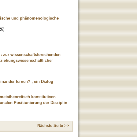
oretische und phänomenologische
26
)
: zur wissenschaftsforschenden
rziehungswissenschaftlicher
nander lernen? ; ein Dialog
etatheoretisch konstitutiven
onalen Positionierung der Disziplin
Nächste Seite >>