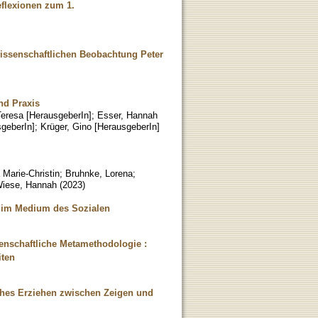
eflexionen zum 1.
issenschaftlichen Beobachtung Peter
nd Praxis
Teresa [HerausgeberIn]
;
Esser, Hannah
sgeberIn]
;
Krüger, Gino [HerausgeberIn]
Marie-Christin
;
Bruhnke, Lorena
;
iese, Hannah
(
2023
)
nz im Medium des Sozialen
enschaftliche Metamethodologie :
iten
ches Erziehen zwischen Zeigen und