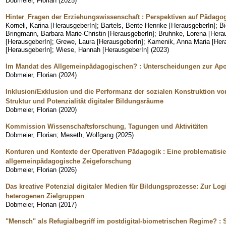
Dobmeier, Florian
(
2025
)
Hinter_Fragen der Erziehungswissenschaft : Perspektiven auf Pädagog
Korneli, Karina [HerausgeberIn]
;
Bartels, Bente Henrike [HerausgeberIn]
;
Bi
Bringmann, Barbara Marie-Christin [HerausgeberIn]
;
Bruhnke, Lorena [Hera
[HerausgeberIn]
;
Grewe, Laura [HerausgeberIn]
;
Kamenik, Anna Maria [Her
[HerausgeberIn]
;
Wiese, Hannah [HerausgeberIn]
(
2023
)
Im Mandat des Allgemeinpädagogischen? : Unterscheidungen zur Apol
Dobmeier, Florian
(
2024
)
Inklusion/Exklusion und die Performanz der sozialen Konstruktion vo
Struktur und Potenzialität digitaler Bildungsräume
Dobmeier, Florian
(
2020
)
Kommission Wissenschaftsforschung, Tagungen und Aktivitäten
Dobmeier, Florian
;
Meseth, Wolfgang
(
2025
)
Konturen und Kontexte der Operativen Pädagogik : Eine problematisi
allgemeinpädagogische Zeigeforschung
Dobmeier, Florian
(
2026
)
Das kreative Potenzial digitaler Medien für Bildungsprozesse: Zur Lo
heterogenen Zielgruppen
Dobmeier, Florian
(
2017
)
"Mensch" als Refugialbegriff im postdigital-biometrischen Regime? : 