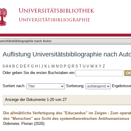
liographie nach Autor "Dobmeier, Florian"
asiert)
versitätsbibliographie nach Autor
Auflistung Universitätsbibliographie nach Aut
0-9
A
B
C
D
E
F
G
H
I
J
K
L
M
N
O
P
Q
R
S
T
U
V
W
X
Y
Z
Oder geben Sie die ersten Buchstaben ein:
Sortiert nach:
Sortierung:
Ergebniss
Anzeige der Dokumente 1-20 von 27
Die allmähliche Verfertigung des "Educandus" im Zeigen : Zum operat
des "Menschen" aus Sicht des systemtheoretischen Antihumanismus
Dobmeier, Florian
(
2026
)