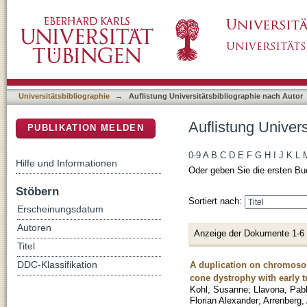
Auflistung Universitätsbibliographie nach Aut
DSpace Repositorium (Manakin basiert)
Universitätsbibliographie
→
Auflistung Universitätsbibliographie nach Autor
Auflistung Univers
PUBLIKATION MELDEN
0-9
A
B
C
D
E
F
G
H
I
J
K
L
Hilfe und Informationen
Oder geben Sie die ersten Bu
Stöbern
Sortiert nach:
Erscheinungsdatum
Autoren
Anzeige der Dokumente 1-6
Titel
A duplication on chromosom
DDC-Klassifikation
cone dystrophy with early tr
Kohl, Susanne
;
Llavona, Pab
Florian Alexander
;
Arrenberg, 