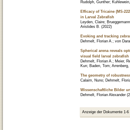
Rudolph, Gunther
;
Kuhlewein,
Efficacy of Tricaine (MS-2
in Larval Zebrafish
Leyden, Claire
;
Brueggemann
Aristides B.
(
2022
)
Evoking and tracking zebra
Dehmelt, Florian A.
;
von Dara
Spherical arena reveals opt
visual field larval zebrafish
Dehmelt, Florian A.
;
Meier, R
Kun
;
Baden, Tom
;
Arrenberg, 
The geometry of robustness
Calaim, Nuno
;
Dehmelt, Flori
Wissenschaftliche Bilder 
Dehmelt, Florian Alexander
(
2
Anzeige der Dokumente 1-6