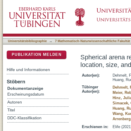
Spherical arena reveals optokinetic response 
DSpace Repositorium (Manakin basiert)
across entire visual field larval zebrafish
Universitätsbibliographie
→
7 Mathematisch-Naturwissenschaftliche Fakultät
PUBLIKATION MELDEN
Spherical arena r
location, size, an
Hilfe und Informationen
Autor(en):
Dehmelt, F
Huang, Ru
Stöbern
Tübinger
Dehmelt, 
Dokumentanzeige
Autor(en):
Meier, Re
Erscheinungsdatum
Hinz, Juli
Autoren
Simacek, 
Huang, R
Titel
Wang, Ku
DDC-Klassifikation
Arrenberg,
Erschienen in:
Elife (2021