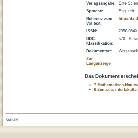
Verlagsangabe:
Elife Scie
Sprache:
Englisch
Referenz zum
http://dx.
Volltext:
ISSN:
2050-084X
DDC-
570 - Biow
Klassifikation:
Dokumentart:
Wissenscha
Zur
Langanzeige
Das Dokument erschein
7 Mathematisch-Naturwi
8 Zentrale, interfakult
Kontakt