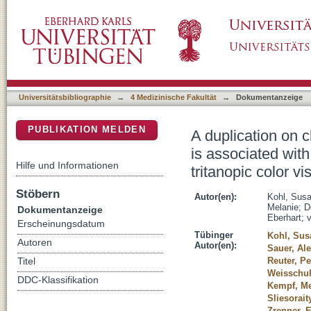
A duplication on chromosome 16q12 affecting
DSpace Repositorium (Manakin basiert)
dominant cone dystrophy with early tritanopic
Universitätsbibliographie
→
4 Medizinische Fakultät
→
Dokumentanzeige
PUBLIKATION MELDEN
A duplication on 
is associated wit
Hilfe und Informationen
tritanopic color vi
Stöbern
Autor(en):
Kohl, Sus
Melanie
;
D
Dokumentanzeige
Eberhart
;
Erscheinungsdatum
Tübinger
Kohl, Sus
Autoren
Autor(en):
Sauer, Al
Reuter, P
Titel
Weisschuh
DDC-Klassifikation
Kempf, Me
Sliesorait
Zrenner, 