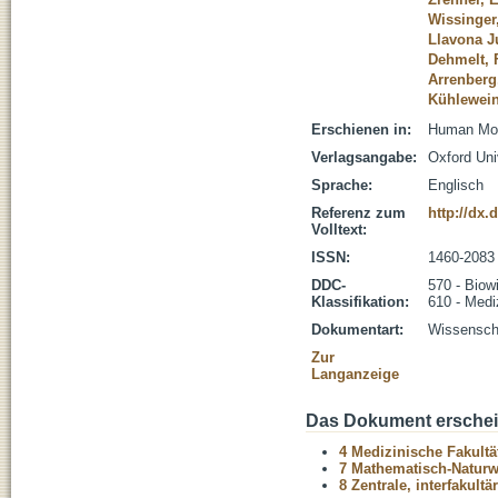
Wissinger
Llavona J
Dehmelt, 
Arrenberg,
Kühlewein
Erschienen in:
Human Mole
Verlagsangabe:
Oxford Uni
Sprache:
Englisch
Referenz zum
http://dx
Volltext:
ISSN:
1460-2083
DDC-
570 - Biow
Klassifikation:
610 - Medi
Dokumentart:
Wissenscha
Zur
Langanzeige
Das Dokument erschein
4 Medizinische Fakultä
7 Mathematisch-Naturwi
8 Zentrale, interfakult