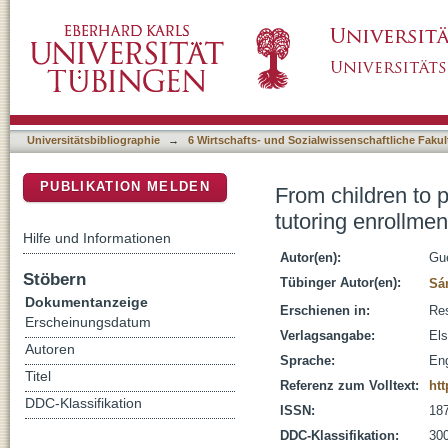
From children to parents: The role of performa
DSpace Repositorium (Manakin basiert)
origins. The South Korean case
Universitätsbibliographie
→
6 Wirtschafts- und Sozialwissenschaftliche Fakul
PUBLIKATION MELDEN
From children to p
tutoring enrollme
Hilfe und Informationen
Autor(en):
Gue
Stöbern
Tübinger Autor(en):
Sá
Dokumentanzeige
Erschienen in:
Res
Erscheinungsdatum
Verlagsangabe:
Els
Autoren
Sprache:
Eng
Titel
Referenz zum Volltext:
htt
DDC-Klassifikation
ISSN:
18
DDC-Klassifikation:
300