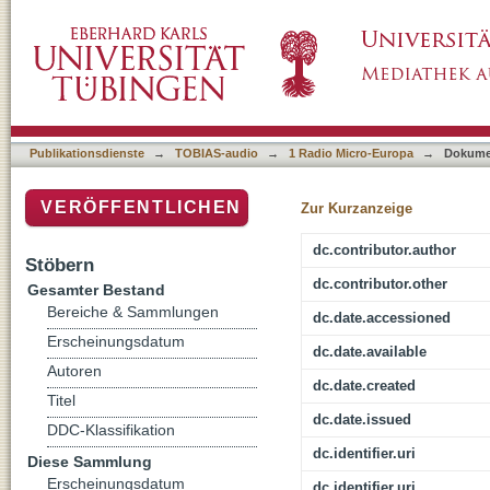
Wie ein Film entsteht
Publikationsdienste
→
TOBIAS-audio
→
1 Radio Micro-Europa
→
Dokume
VERÖFFENTLICHEN
Zur Kurzanzeige
dc.contributor.author
Stöbern
dc.contributor.other
Gesamter Bestand
Bereiche & Sammlungen
dc.date.accessioned
Erscheinungsdatum
dc.date.available
Autoren
dc.date.created
Titel
dc.date.issued
DDC-Klassifikation
dc.identifier.uri
Diese Sammlung
Erscheinungsdatum
dc.identifier.uri