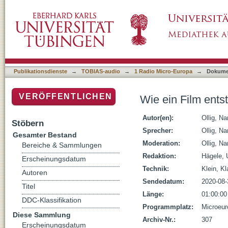
Wie ein Film entsteht
Publikationsdienste
→
TOBIAS-audio
→
1 Radio Micro-Europa
→
Dokume
VERÖFFENTLICHEN
Wie ein Film ents
Autor(en):
Ollig, Na
Stöbern
Sprecher:
Ollig, Na
Gesamter Bestand
Moderation:
Ollig, Na
Bereiche & Sammlungen
Redaktion:
Hägele, 
Erscheinungsdatum
Technik:
Klein, K
Autoren
Sendedatum:
2020-08-
Titel
Länge:
01:00:00
DDC-Klassifikation
Programmplatz:
Microeur
Diese Sammlung
Archiv-Nr.:
307
Erscheinungsdatum