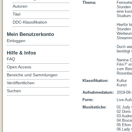
Thema:
Fernsehe
Autoren
Stunden 
eine kur
Titel
Studium o
DDC-Klassifikation
Hierfür b
Stunden 
Mein Benutzerkonto
Werbeunt
Streamin
Einloggen
Doch wie
benötigt 
Hilfe & Infos
FAQ
Nanina Ol
Film?” i
Open Access
zum Beis
Rosenbau
Bereiche und Sammlungen
Klassifikation:
Kultur
Veröffentlichen
Kunst
Suchen
Aufnahmedatum:
2019-09-
Form:
Live-Auf
Musikstücke:
01 Judy 
02 Doris 
03 Audre
04 Bruce 
05 Elton
06 Lady 