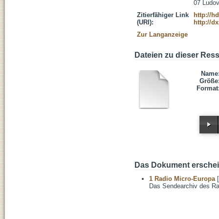
07 Ludov
Zitierfähiger Link
http://h
(URI):
http://d
Zur Langanzeige
Dateien zu dieser Res
Name
Größe
Format
Das Dokument erschein
1 Radio Micro-Europa
[
Das Sendearchiv des Ra