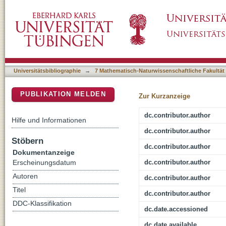
Do students learn better when seated close t
DSpace Repositorium (Manakin basiert)
individual levels of inattention and hyperactiv
Universitätsbibliographie
→
7 Mathematisch-Naturwissenschaftliche Fakultät
PUBLIKATION MELDEN
Zur Kurzanzeige
dc.contributor.author
Hilfe und Informationen
dc.contributor.author
Stöbern
dc.contributor.author
Dokumentanzeige
dc.contributor.author
Erscheinungsdatum
Autoren
dc.contributor.author
Titel
dc.contributor.author
DDC-Klassifikation
dc.date.accessioned
dc.date.available