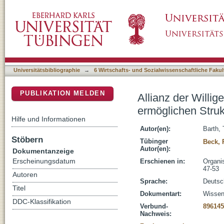
Allianz der Willigen : Kollaboration und inte
DSpace Repositorium (Manakin basiert)
Universitätsbibliographie
→
6 Wirtschafts- und Sozialwissenschaftliche Fakul
PUBLIKATION MELDEN
Allianz der Willig
ermöglichen Stru
Hilfe und Informationen
Autor(en):
Barth,
Stöbern
Tübinger
Beck, 
Autor(en):
Dokumentanzeige
Erscheinungsdatum
Erschienen in:
Organis
47-53
Autoren
Sprache:
Deutsc
Titel
Dokumentart:
Wissens
DDC-Klassifikation
Verbund-
896145
Nachweis: