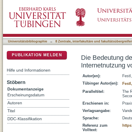
Die Bedeutung der elterlichen Interneterzieh
DSpace Repositorium (Manakin basiert)
Sekundarschulkindern
Universitätsbibliographie
→
8 Zentrale, interfakultäre und fakultätsübergreif
PUBLIKATION MELDEN
Die Bedeutung der 
Internetnutzung v
Hilfe und Informationen
Autor(en):
Festl
Stöbern
Tübinger Autor(en):
Festl
Dokumentanzeige
Paralleltitel:
The R
Erscheinungsdatum
Seco
Autoren
Erschienen in:
Praxi
Verlagsangabe:
Vand
Titel
Sprache:
Deut
DDC-Klassifikation
Referenz zum
https
Volltext: