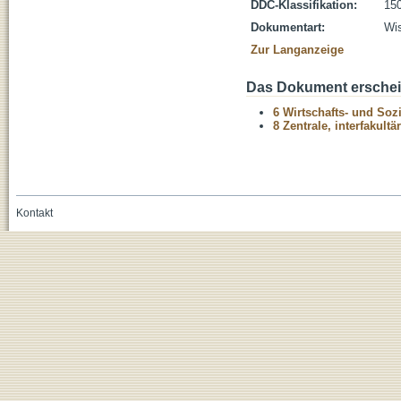
DDC-Klassifikation:
150
Dokumentart:
Wis
Zur Langanzeige
Das Dokument erschein
6 Wirtschafts- und Soz
8 Zentrale, interfakult
Kontakt