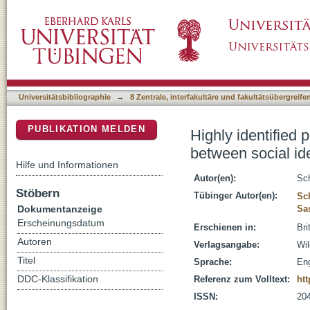
Highly identified power-holders feel responsib
DSpace Repositorium (Manakin basiert)
social power within groups
Universitätsbibliographie
→
8 Zentrale, interfakultäre und fakultätsübergreif
PUBLIKATION MELDEN
Highly identified 
between social ide
Hilfe und Informationen
Autor(en):
Sch
Stöbern
Tübinger Autor(en):
Sc
Dokumentanzeige
Sa
Erscheinungsdatum
Erschienen in:
Bri
Autoren
Verlagsangabe:
Wi
Titel
Sprache:
Eng
DDC-Klassifikation
Referenz zum Volltext:
htt
ISSN:
20