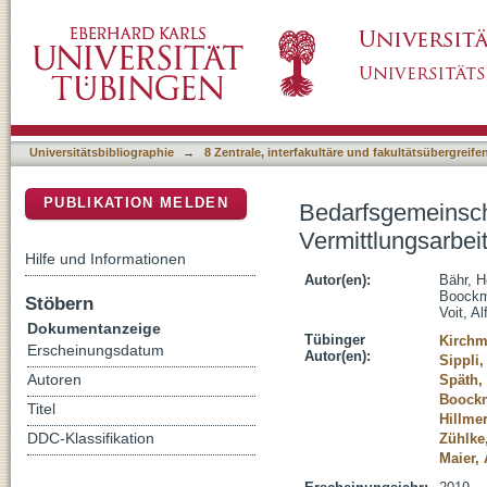
Bedarfsgemeinschaften und ihre Mitglieder in
DSpace Repositorium (Manakin basiert)
Universitätsbibliographie
→
8 Zentrale, interfakultäre und fakultätsübergreif
PUBLIKATION MELDEN
Bedarfsgemeinscha
Vermittlungsarbei
Hilfe und Informationen
Autor(en):
Bähr, H
Boockm
Stöbern
Voit, A
Dokumentanzeige
Tübinger
Kirchm
Erscheinungsdatum
Autor(en):
Sippli,
Autoren
Späth,
Boockm
Titel
Hillmer
DDC-Klassifikation
Zühlke
Maier,