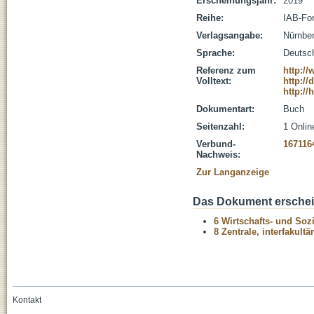
Erscheinungsjahr:
2019
Reihe:
IAB-For
Verlagsangabe:
Nürnber
Sprache:
Deutsc
Referenz zum
http:/
Volltext:
http://
http://
Dokumentart:
Buch
Seitenzahl:
1 Onlin
Verbund-
167116
Nachweis:
Zur Langanzeige
Das Dokument erschein
6 Wirtschafts- und Soz
8 Zentrale, interfakult
Kontakt