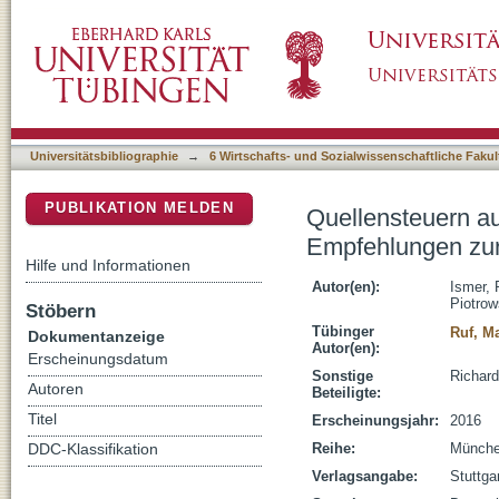
Quellensteuern auf Lizengebühren und Scha
DSpace Repositorium (Manakin basiert)
Abkommenspolitik
Universitätsbibliographie
→
6 Wirtschafts- und Sozialwissenschaftliche Fakul
PUBLIKATION MELDEN
Quellensteuern a
Empfehlungen zur
Hilfe und Informationen
Autor(en):
Ismer, 
Piotrow
Stöbern
Tübinger
Ruf, Ma
Dokumentanzeige
Autor(en):
Erscheinungsdatum
Sonstige
Richard
Autoren
Beteiligte:
Titel
Erscheinungsjahr:
2016
Reihe:
München
DDC-Klassifikation
Verlagsangabe:
Stuttg