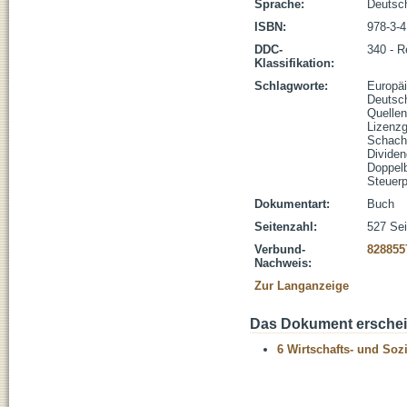
Sprache:
Deutsc
ISBN:
978-3-
DDC-
340 - R
Klassifikation:
Schlagworte:
Europä
Deutsc
Quellen
Lizenz
Schacht
Divide
Doppel
Steuer
Dokumentart:
Buch
Seitenzahl:
527 Sei
Verbund-
828855
Nachweis:
Zur Langanzeige
Das Dokument erschein
6 Wirtschafts- und Soz