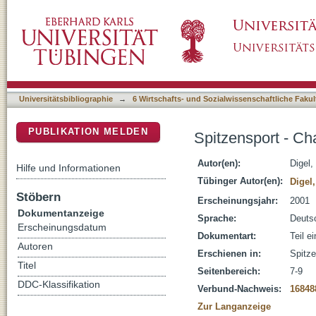
Spitzensport - Chancen und Probleme
DSpace Repositorium (Manakin basiert)
Universitätsbibliographie
→
6 Wirtschafts- und Sozialwissenschaftliche Fakul
PUBLIKATION MELDEN
Spitzensport - C
Autor(en):
Digel,
Hilfe und Informationen
Tübinger Autor(en):
Digel
Stöbern
Erscheinungsjahr:
2001
Dokumentanzeige
Sprache:
Deuts
Erscheinungsdatum
Dokumentart:
Teil e
Autoren
Erschienen in:
Spitze
Titel
Seitenbereich:
7-9
DDC-Klassifikation
Verbund-Nachweis:
16848
Zur Langanzeige