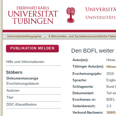
Den BDFL weiter zukunftsfähig gestalten
DSpace Repositorium (Manakin basiert)
Universitätsbibliographie
→
6 Wirtschafts- und Sozialwissenschaftliche Fakul
PUBLIKATION MELDEN
Den BDFL weiter z
Autor(en):
Höner,
Hilfe und Informationen
Tübinger Autor(en):
Höner
Stöbern
Erscheinungsjahr:
2019
Dokumentanzeige
Sprache:
Engli
Erscheinungsdatum
Schlagworte:
Bund 
Autoren
Dokumentart:
Teil e
Titel
Erschienen in:
BDFL-
DDC-Klassifikation
Seitenbereich:
2-3
Verbund-Nachweis:
16841