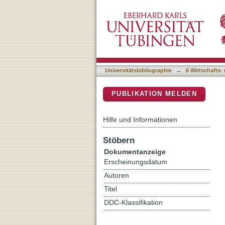
Globalisierungskonflikte :
DSpace Repositorium (Manakin b
Konkurrenz
Universitätsbibliographie
→
6 Wirtschafts-
PUBLIKATION MELDEN
Hilfe und Informationen
Stöbern
Dokumentanzeige
Erscheinungsdatum
Autoren
Titel
DDC-Klassifikation