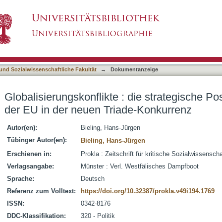
 die strategische Positionierung und Rolle der 
asiert)
 und Sozialwissenschaftliche Fakultät
→
Dokumentanzeige
Globalisierungskonflikte : die strategische Po
der EU in der neuen Triade-Konkurrenz
Autor(en):
Bieling, Hans-Jürgen
Tübinger Autor(en):
Bieling, Hans-Jürgen
Erschienen in:
Prokla : Zeitschrift für kritische Sozialwissensch
Verlagsangabe:
Münster : Verl. Westfälisches Dampfboot
Sprache:
Deutsch
Referenz zum Volltext:
https://doi.org/10.32387/prokla.v49i194.1769
ISSN:
0342-8176
DDC-Klassifikation:
320 - Politik