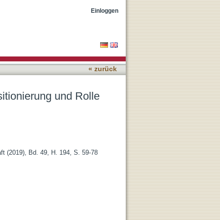
EU in der neuen Triade-
Einloggen
« zurück
sitionierung und Rolle
aft (2019), Bd. 49, H. 194, S. 59-78