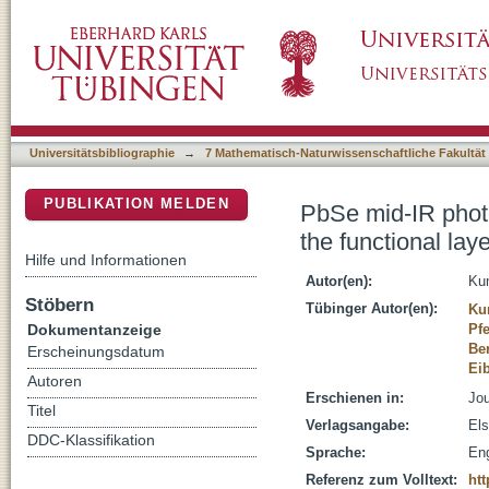
PbSe mid-IR photoconductive thin films (part-I
DSpace Repositorium (Manakin basiert)
Universitätsbibliographie
→
7 Mathematisch-Naturwissenschaftliche Fakultät
PUBLIKATION MELDEN
PbSe mid-IR photoc
the functional laye
Hilfe und Informationen
Autor(en):
Ku
Stöbern
Tübinger Autor(en):
Ku
Dokumentanzeige
Pfe
Be
Erscheinungsdatum
Eib
Autoren
Erschienen in:
Jou
Titel
Verlagsangabe:
Els
DDC-Klassifikation
Sprache:
Eng
Referenz zum Volltext:
htt