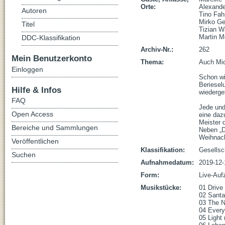
Orte:
Alexande
Autoren
Tino Fah
Mirko Ge
Titel
Tizian W
Martin Mö
DDC-Klassifikation
Archiv-Nr.:
262
Mein Benutzerkonto
Thema:
Auch Micr
Einloggen
Schon wi
Beriesel
Hilfe & Infos
wiedergebe
FAQ
Jede und
Open Access
eine daz
Meister 
Bereiche und Sammlungen
Neben „D
Weihnach
Veröffentlichen
Klassifikation:
Gesellsc
Suchen
Aufnahmedatum:
2019-12-
Form:
Live-Auf
Musikstücke:
01 Drive 
02 Santa 
03 The N
04 Everyd
05 Light 