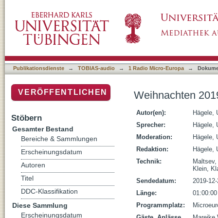
Weihnachten 2019
Publikationsdienste
→
TOBIAS-audio
→
1 Radio Micro-Europa
→
Dokume
VERÖFFENTLICHEN
Weihnachten 201
Autor(en):
Hägele, 
Stöbern
Sprecher:
Hägele, 
Gesamter Bestand
Moderation:
Hägele, 
Bereiche & Sammlungen
Redaktion:
Hägele, 
Erscheinungsdatum
Technik:
Maltsev,
Autoren
Klein, K
Titel
Sendedatum:
2019-12-
DDC-Klassifikation
Länge:
01:00:00
Diese Sammlung
Programmplatz:
Microeur
Erscheinungsdatum
Gäste, Anlässe,
Mareike 