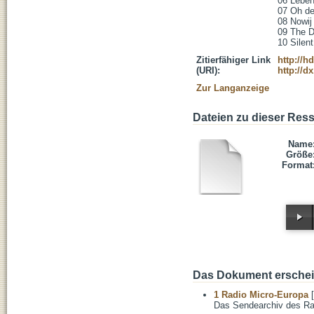
06 Leben
07 Oh de
08 Nowij
09 The D
10 Silen
Zitierfähiger Link
http://h
(URI):
http://d
Zur Langanzeige
Dateien zu dieser Res
Name
Größe
Format
Das Dokument erschein
1 Radio Micro-Europa
[
Das Sendearchiv des Ra