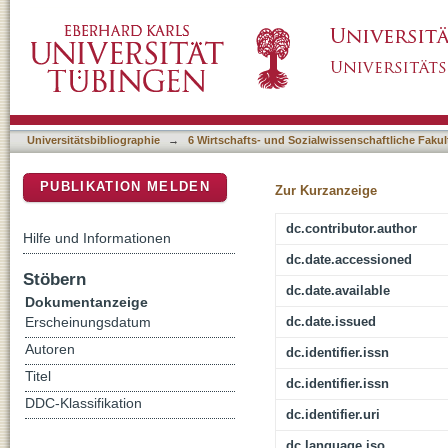
Ingrained Practices : Sexual Violence, Hyperm
DSpace Repositorium (Manakin basiert)
Universitätsbibliographie
→
6 Wirtschafts- und Sozialwissenschaftliche Fakul
PUBLIKATION MELDEN
Zur Kurzanzeige
dc.contributor.author
Hilfe und Informationen
dc.date.accessioned
Stöbern
dc.date.available
Dokumentanzeige
dc.date.issued
Erscheinungsdatum
Autoren
dc.identifier.issn
Titel
dc.identifier.issn
DDC-Klassifikation
dc.identifier.uri
dc.language.iso