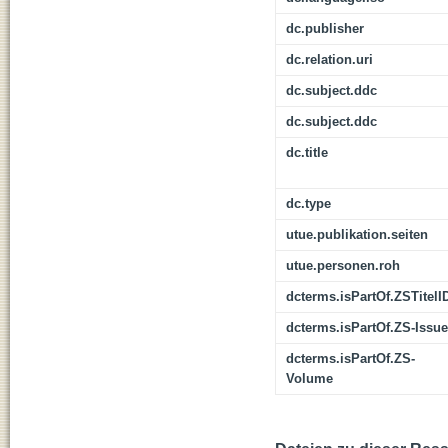
dc.publisher
dc.relation.uri
dc.subject.ddc
dc.subject.ddc
dc.title
dc.type
utue.publikation.seiten
utue.personen.roh
dcterms.isPartOf.ZSTitelI
dcterms.isPartOf.ZS-Issue
dcterms.isPartOf.ZS-
Volume