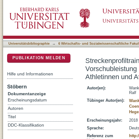
Streckenprofiltraining und Doppelstocktraini
DSpace Repositorium (Manakin basiert)
Nordischen Skisport von Paralympischen Ath
Universitätsbibliographie
→
6 Wirtschafts- und Sozialwissenschaftliche Fakul
PUBLIKATION MELDEN
Streckenprofiltrai
Vorschubleistung
Hilfe und Informationen
Athletinnen und A
Stöbern
Autor(en):
Wank,
Ralf
Dokumentanzeige
Erscheinungsdatum
Tübinger Autor(en):
Wank
Coen
Autoren
Hege
Titel
Erscheinungsjahr:
2018
DDC-Klassifikation
Sprache:
Deut
Referenz zum
http: