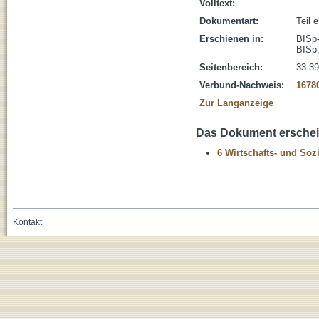
Volltext:
Dokumentart:
Teil 
Erschienen in:
BISp-
BISp
Seitenbereich:
33-39
Verbund-Nachweis:
1678
Zur Langanzeige
Das Dokument erschein
6 Wirtschafts- und Soz
Kontakt