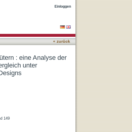
izipationsfähigkeit im
Einloggen
discher Designs
« zurück
ütern : eine Analyse der
rgleich unter
Designs
nd 149