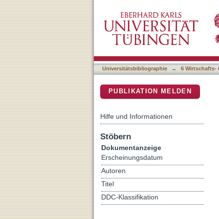
Kognitive Leistungsfaktore
DSpace Repositorium (Manakin b
Experten-Novizen-Verglei
Universitätsbibliographie
→
6 Wirtschafts-
PUBLIKATION MELDEN
Hilfe und Informationen
Stöbern
Dokumentanzeige
Erscheinungsdatum
Autoren
Titel
DDC-Klassifikation