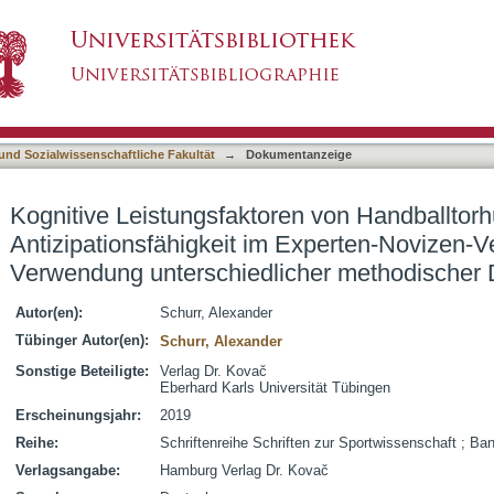
n von Handballtorhütern : eine Analyse der Ant
asiert)
ch unter Verwendung unterschiedlicher metho
 und Sozialwissenschaftliche Fakultät
→
Dokumentanzeige
Kognitive Leistungsfaktoren von Handballtorh
Antizipationsfähigkeit im Experten-Novizen-Ve
Verwendung unterschiedlicher methodischer 
Autor(en):
Schurr, Alexander
Tübinger Autor(en):
Schurr, Alexander
Sonstige Beteiligte:
Verlag Dr. Kovač
Eberhard Karls Universität Tübingen
Erscheinungsjahr:
2019
Reihe:
Schriftenreihe Schriften zur Sportwissenschaft ; Ba
Verlagsangabe:
Hamburg Verlag Dr. Kovač