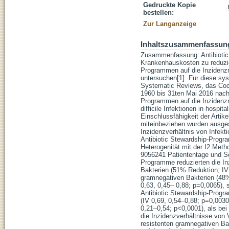
Gedruckte Kopie
bestellen:
Zur Langanzeige
Inhaltszusammenfassun
Zusammenfassung: Antibiotic 
Krankenhauskosten zu reduzier
Programmen auf die Inzidenzra
untersuchen[1]. Für diese s
Systematic Reviews, das Coch
1960 bis 31ten Mai 2016 nach 
Programmen auf die Inzidenzra
difficile Infektionen in hospi
Einschlussfähigkeit der Artike
miteinbeziehen wurden ausges
Inzidenzverhältnis von Infekt
Antibiotic Stewardship-Progr
Heterogenität mit der I2 Met
9056241 Patiententage und Sc
Programme reduzierten die Inz
Bakterien (51% Reduktion; IV
gramnegativen Bakterien (48%
0,63, 0,45– 0,88; p=0,0065), s
Antibiotic Stewardship-Progr
(IV 0,69, 0,54–0,88; p=0,0030
0,21–0,54; p<0,0001), als bei
die Inzidenzverhältnisse von
resistenten gramnegativen Bak