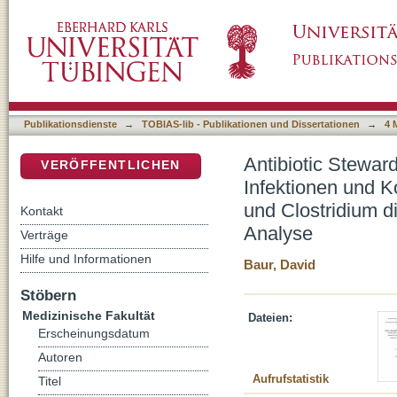
Antibiotic Stewardship-Programme reduzieren
DSpace Repositorium (Manakin basiert)
Antibiotika- resistente Bakterien und Clostri
Analyse
Publikationsdienste
→
TOBIAS-lib - Publikationen und Dissertationen
→
4 
Antibiotic Stewar
VERÖFFENTLICHEN
Infektionen und Ko
und Clostridium d
Kontakt
Analyse
Verträge
Hilfe und Informationen
Baur, David
Stöbern
Medizinische Fakultät
Dateien:
Erscheinungsdatum
Autoren
Aufrufstatistik
Titel