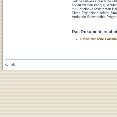
welche teilweise durch die un
erklärt werden kann[1]. Antib
mit Antibiotika-resistenten Bak
Diese Ergebnisse liefern „Sta
Antibiotic Stewardship-Progra
Das Dokument erschein
4 Medizinische Fakultä
Kontakt