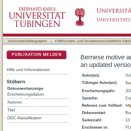
Bernese motive and goal inventory in exercise
DSpace Repositorium (Manakin basiert)
questionnaire
Universitätsbibliographie
→
6 Wirtschafts- und Sozialwissenschaftliche Fakul
PUBLIKATION MELDEN
Bernese motive and
an updated versio
Hilfe und Informationen
Autor(en):
Sch
Stöbern
Tübinger Autor(en):
Su
Dokumentanzeige
Erscheinungsjahr:
20
Erscheinungsdatum
Sprache:
Eng
Autoren
Referenz zum Volltext:
htt
Titel
Dokumentart:
Bu
DDC-Klassifikation
Seitenzahl:
13
Erschienen in:
PLO