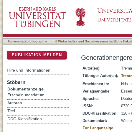
Generationengerechtigkeit : heute schon an
DSpace Repositorium (Manakin basiert)
Universitätsbibliographie
→
6 Wirtschafts- und Sozialwissenschaftliche Fakul
PUBLIKATION MELDEN
Generationengere
Autor(en):
Tremm
Hilfe und Informationen
Tübinger Autor(en):
Tremm
Stöbern
Erschienen in:
Nds : 
Dokumentanzeige
Verlagsangabe:
Essen
Erscheinungsdatum
Sprache:
Deuts
Autoren
ISSN:
0720-
Titel
DDC-Klassifikation:
320 - 
DDC-Klassifikation
Dokumentart:
Wissen
Zur Langanzeige