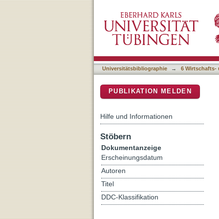
Rehabilitation-specific ch
DSpace Repositorium (Manakin b
Germany : a multiperspectiv
Universitätsbibliographie
→
6 Wirtschafts-
PUBLIKATION MELDEN
Hilfe und Informationen
Stöbern
Dokumentanzeige
Erscheinungsdatum
Autoren
Titel
DDC-Klassifikation