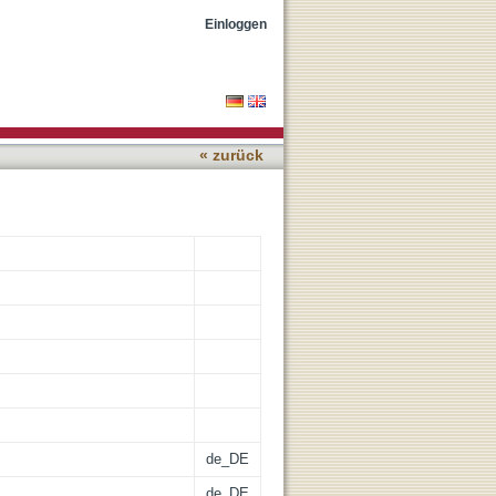
igrant physicians in
Einloggen
settings
« zurück
de_DE
de_DE