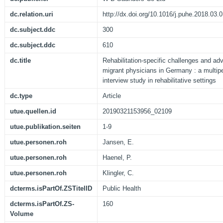
dc.relation.uri
http://dx.doi.org/10.1016/j.puhe.2018.03.
dc.subject.ddc
300
dc.subject.ddc
610
dc.title
Rehabilitation-specific challenges and adv
migrant physicians in Germany : a multipe
interview study in rehabilitative settings
dc.type
Article
utue.quellen.id
20190321153956_02109
utue.publikation.seiten
1-9
utue.personen.roh
Jansen, E.
utue.personen.roh
Haenel, P.
utue.personen.roh
Klingler, C.
dcterms.isPartOf.ZSTitelID
Public Health
dcterms.isPartOf.ZS-
160
Volume