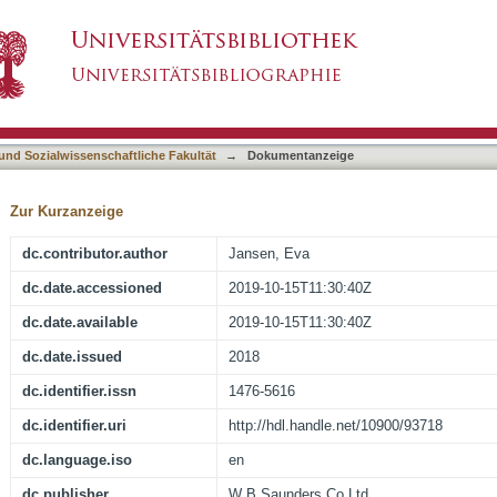
allenges and advantages in the integration of m
asiert)
e qualitative interview study in rehabilitative 
 und Sozialwissenschaftliche Fakultät
→
Dokumentanzeige
Zur Kurzanzeige
dc.contributor.author
Jansen, Eva
dc.date.accessioned
2019-10-15T11:30:40Z
dc.date.available
2019-10-15T11:30:40Z
dc.date.issued
2018
dc.identifier.issn
1476-5616
dc.identifier.uri
http://hdl.handle.net/10900/93718
dc.language.iso
en
dc.publisher
W B Saunders Co Ltd