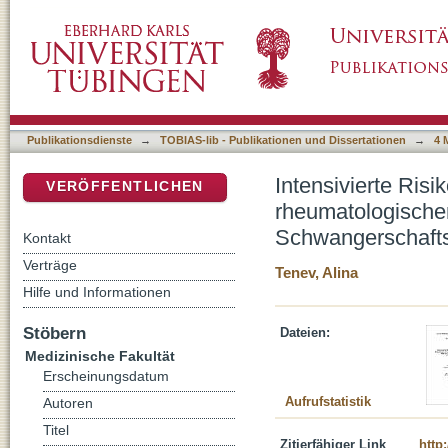
Intensivierte Risikoschwangerenbetreuung b
DSpace Repositorium (Manakin basiert)
– wird der Schwangerschaftsausgang positiv 
Publikationsdienste
→
TOBIAS-lib - Publikationen und Dissertationen
→
4 
Intensivierte Ris
VERÖFFENTLICHEN
rheumatologische
Schwangerschafts
Kontakt
Verträge
Tenev, Alina
Hilfe und Informationen
Stöbern
Dateien:
Medizinische Fakultät
Erscheinungsdatum
Aufrufstatistik
Autoren
Titel
Zitierfähiger Link
http