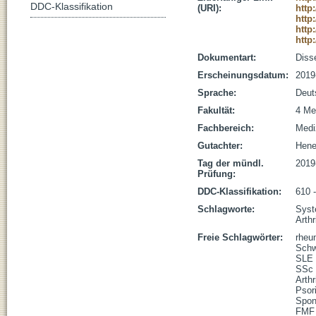
DDC-Klassifikation
(URI):
http
http
http
http
Dokumentart:
Disse
Erscheinungsdatum:
2019
Sprache:
Deut
Fakultät:
4 Me
Fachbereich:
Medi
Gutachter:
Hene
Tag der mündl.
2019
Prüfung:
DDC-Klassifikation:
610 
Schlagworte:
Syst
Arthr
Freie Schlagwörter:
rheu
Schw
SLE
SSc
Arthr
Psori
Spond
FMF