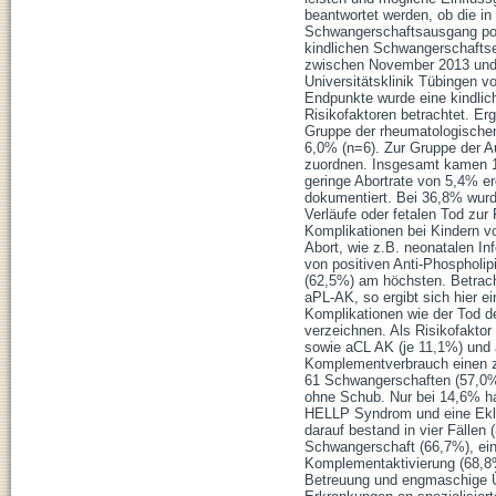
beantwortet werden, ob die i
Schwangerschaftsausgang posi
kindlichen Schwangerschaftse
zwischen November 2013 und 
Universitätsklinik Tübingen v
Endpunkte wurde eine kindlic
Risikofaktoren betrachtet. Er
Gruppe der rheumatologischen
6,0% (n=6). Zur Gruppe der A
zuordnen. Insgesamt kamen 10
geringe Abortrate von 5,4% er
dokumentiert. Bei 36,8% wurde
Verläufe oder fetalen Tod zur
Komplikationen bei Kindern v
Abort, wie z.B. neonatalen I
von positiven Anti-Phospholip
(62,5%) am höchsten. Betrach
aPL-AK, so ergibt sich hier 
Komplikationen wie der Tod de
verzeichnen. Als Risikofaktor
sowie aCL AK (je 11,1%) und a
Komplementverbrauch einen zu
61 Schwangerschaften (57,0%)
ohne Schub. Nur bei 14,6% h
HELLP Syndrom und eine Eklam
darauf bestand in vier Fällen
Schwangerschaft (66,7%), ein
Komplementaktivierung (68,8%
Betreuung und engmaschige Ü