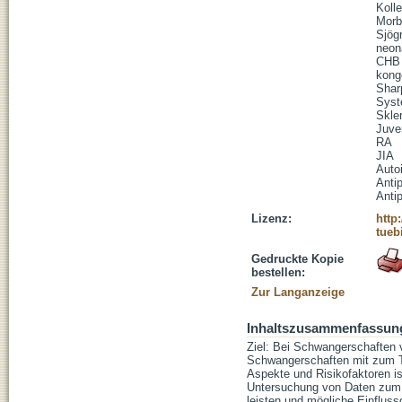
Koll
Morb
Sjög
neon
CHB
kong
Shar
Syst
Skle
Juven
RA
JIA
Auto
Anti
Anti
Lizenz:
http
tueb
Gedruckte Kopie
bestellen:
Zur Langanzeige
Inhaltszusammenfassun
Ziel: Bei Schwangerschaften 
Schwangerschaften mit zum Te
Aspekte und Risikofaktoren is
Untersuchung von Daten zum 
leisten und mögliche Einfluss