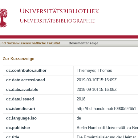
r Heimat
asiert)
 und Sozialwissenschaftliche Fakultät
→
Dokumentanzeige
Zur Kurzanzeige
dc.contributor.author
Thiemeyer, Thomas
dc.date.accessioned
2019-09-10T15:16:09Z
dc.date.available
2019-09-10T15:16:09Z
dc.date.issued
2018
dc.identifier.uri
http://hdl.handle.net/10900/92651
dc.language.iso
de
dc.publisher
Berlin Humboldt-Universität zu Ber
dc.title
Die Provinzialisierung der Heimat