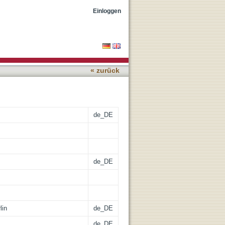
Einloggen
« zurück
de_DE
de_DE
lin
de_DE
de_DE