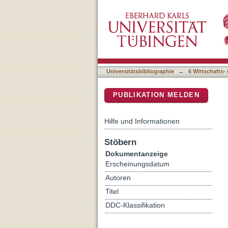
Die Provinzialisierung de
DSpace Repositorium (Manakin b
Universitätsbibliographie
→
6 Wirtschafts-
PUBLIKATION MELDEN
Hilfe und Informationen
Stöbern
Dokumentanzeige
Erscheinungsdatum
Autoren
Titel
DDC-Klassifikation