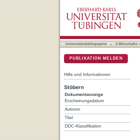
Förderung von Wertüberze
DSpace Repositorium (Manakin b
Universitätsbibliographie
→
6 Wirtschafts-
PUBLIKATION MELDEN
Hilfe und Informationen
Stöbern
Dokumentanzeige
Erscheinungsdatum
Autoren
Titel
DDC-Klassifikation