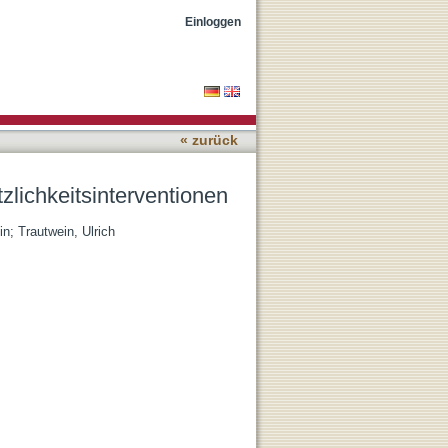
Einloggen
« zurück
lichkeitsinterventionen
in
;
Trautwein, Ulrich