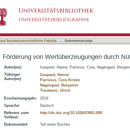
ugungen durch Nützlichkeitsinterventionen
asiert)
 und Sozialwissenschaftliche Fakultät
→
Dokumentanzeige
Förderung von Wertüberzeugungen durch Nütz
Autor(en):
Gaspard, Hanna
;
Parrisius, Cora
;
Nagengast, Benjam
Tübinger
Gaspard, Hanna
Autor(en):
Parrisius, Cora Kristin
Nagengast, Benjamin
Trautwein, Ulrich
Erscheinungsjahr:
2019
Sprache:
Deutsch
Referenz zum
http://dx.doi.org/10.1026/03001-000
Volltext:
Dokumentart:
Teil eines Buches