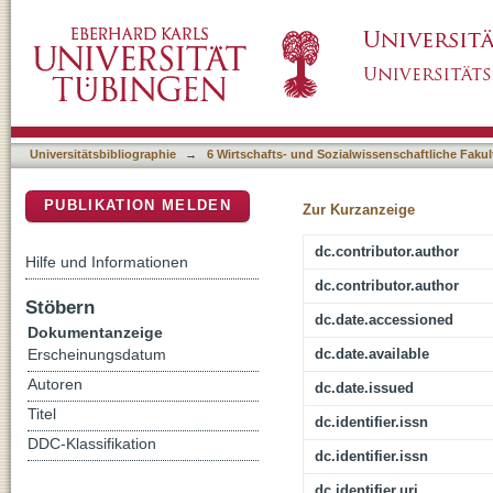
Loss of IBA1-Expression in brains from indiv
DSpace Repositorium (Manakin basiert)
Universitätsbibliographie
→
6 Wirtschafts- und Sozialwissenschaftliche Fakul
PUBLIKATION MELDEN
Zur Kurzanzeige
dc.contributor.author
Hilfe und Informationen
dc.contributor.author
Stöbern
dc.date.accessioned
Dokumentanzeige
dc.date.available
Erscheinungsdatum
Autoren
dc.date.issued
Titel
dc.identifier.issn
DDC-Klassifikation
dc.identifier.issn
dc.identifier.uri