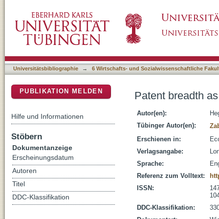
Patent breadth as effective barrier to market 
DSpace Repositorium (Manakin basiert)
Universitätsbibliographie
→
6 Wirtschafts- und Sozialwissenschaftliche Fakul
PUBLIKATION MELDEN
Patent breadth as 
Autor(en):
Heg
Hilfe und Informationen
Tübinger Autor(en):
Za
Stöbern
Erschienen in:
Eco
Dokumentanzeige
Verlagsangabe:
Lon
Erscheinungsdatum
Sprache:
Eng
Autoren
Referenz zum Volltext:
htt
Titel
ISSN:
147
104
DDC-Klassifikation
DDC-Klassifikation:
330