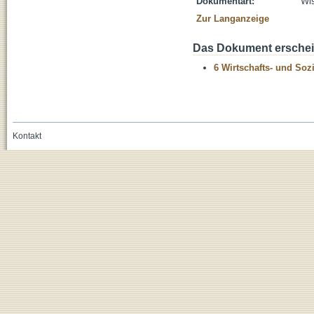
Dokumentart:
Wis
Zur Langanzeige
Das Dokument erschein
6 Wirtschafts- und Soz
Kontakt