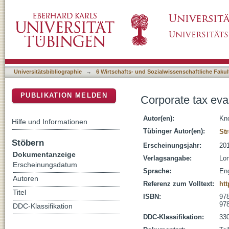
Corporate tax evasion and avoidance in deve
DSpace Repositorium (Manakin basiert)
Universitätsbibliographie
→
6 Wirtschafts- und Sozialwissenschaftliche Fakul
PUBLIKATION MELDEN
Corporate tax eva
Autor(en):
Kno
Hilfe und Informationen
Tübinger Autor(en):
Str
Stöbern
Erscheinungsjahr:
20
Dokumentanzeige
Verlagsangabe:
Lon
Erscheinungsdatum
Sprache:
Eng
Autoren
Referenz zum Volltext:
htt
Titel
ISBN:
978
978
DDC-Klassifikation
DDC-Klassifikation:
330