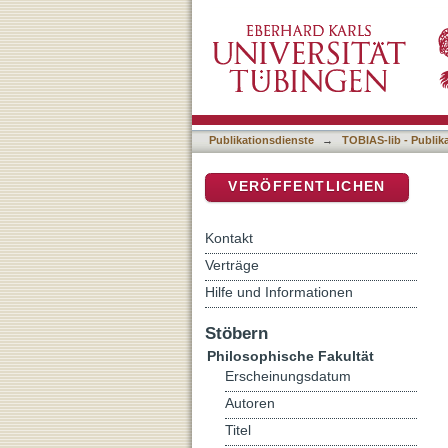
The Acceptability of Extr
DSpace Repositorium (Manakin b
Publikationsdienste
→
TOBIAS-lib - Publik
VERÖFFENTLICHEN
Kontakt
Verträge
Hilfe und Informationen
Stöbern
Philosophische Fakultät
Erscheinungsdatum
Autoren
Titel