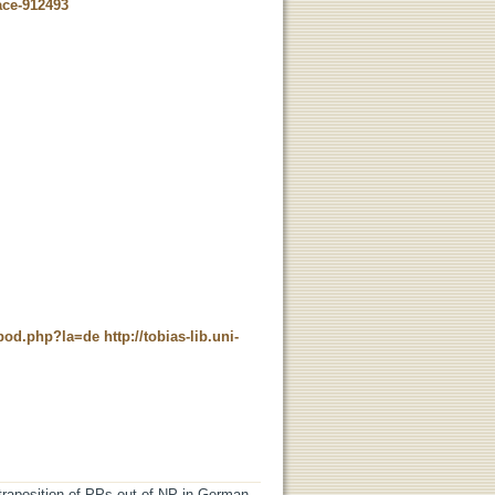
ace-912493
t_pod.php?la=de
http://tobias-lib.uni-
traposition of PPs out of NP in German.