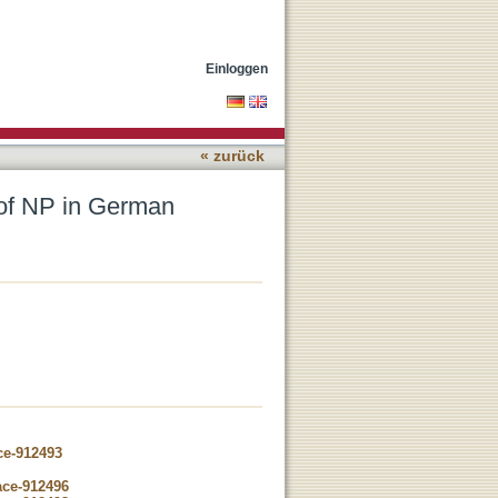
Einloggen
« zurück
t of NP in German
ce-912493
ace-912496