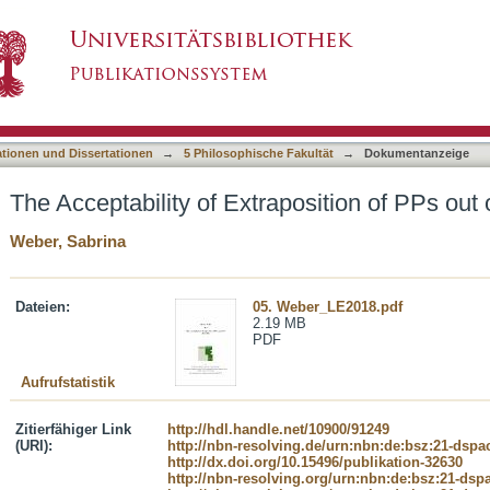
aposition of PPs out of NP in German
asiert)
ationen und Dissertationen
→
5 Philosophische Fakultät
→
Dokumentanzeige
The Acceptability of Extraposition of PPs ou
Weber, Sabrina
Dateien:
05. Weber_LE2018.pdf
2.19 MB
PDF
Aufrufstatistik
Zitierfähiger Link
http://hdl.handle.net/10900/91249
(URI):
http://nbn-resolving.de/urn:nbn:de:bsz:21-dspa
http://dx.doi.org/10.15496/publikation-32630
http://nbn-resolving.org/urn:nbn:de:bsz:21-dsp