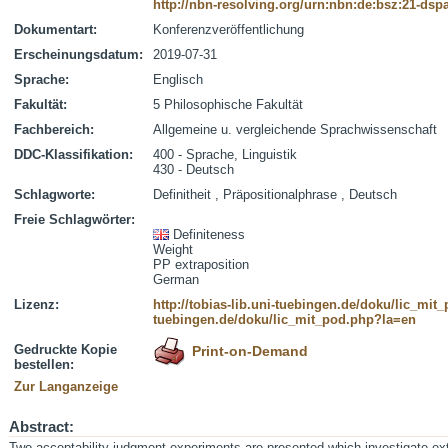
http://nbn-resolving.org/urn:nbn:de:bsz:21-dsp
Dokumentart:
Konferenzveröffentlichung
Erscheinungsdatum:
2019-07-31
Sprache:
Englisch
Fakultät:
5 Philosophische Fakultät
Fachbereich:
Allgemeine u. vergleichende Sprachwissenschaft
DDC-Klassifikation:
400 - Sprache, Linguistik
430 - Deutsch
Schlagworte:
Definitheit , Präpositionalphrase , Deutsch
Freie Schlagwörter:
Definiteness
Weight
PP extraposition
German
Lizenz:
http://tobias-lib.uni-tuebingen.de/doku/lic_mi
tuebingen.de/doku/lic_mit_pod.php?la=en
Gedruckte Kopie
Print-on-Demand
bestellen:
Zur Langanzeige
Abstract:
Two acceptability judgment experiments are presented which investigate ex