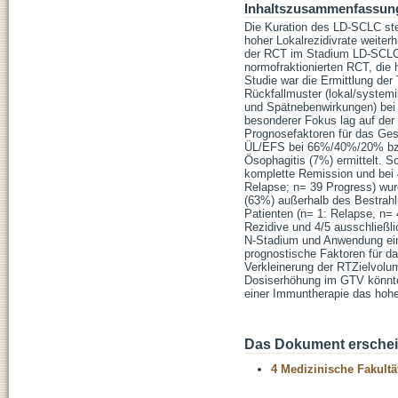
Inhaltszusammenfassun
Die Kuration des LD-SCLC ste
hoher Lokalrezidivrate weiter
der RCT im Stadium LD-SCLC a
normofraktionierten RCT, die h
Studie war die Ermittlung der
Rückfallmuster (lokal/systemi
und Spätnebenwirkungen) bei 
besonderer Fokus lag auf der
Prognosefaktoren für das Ges
ÜL/EFS bei 66%/40%/20% bzw.
Ösophagitis (7%) ermittelt. S
komplette Remission und bei 4
Relapse; n= 39 Progress) wur
(63%) außerhalb des Bestrahlun
Patienten (n= 1: Relapse, n= 4:
Rezidive und 4/5 ausschließl
N-Stadium und Anwendung einer
prognostische Faktoren für da
Verkleinerung der RTZielvolum
Dosiserhöhung im GTV könnten
einer Immuntherapie das hohe
Das Dokument erschein
4 Medizinische Fakultä