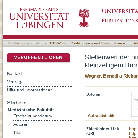
Stellenwert der primären Radiochemotherapie
DSpace Repositorium (Manakin basiert)
im Stadium limited disease
Publikationsdienste
→
TOBIAS-lib - Publikationen und Dissertationen
→
4 
Stellenwert der p
VERÖFFENTLICHEN
kleinzelligem Bro
Kontakt
Wagner, Benedikt Richa
Verträge
Hilfe und Informationen
Dateien:
Stöbern
Medizinische Fakultät
Aufrufstatistik
Erscheinungsdatum
Autoren
Zitierfähiger Link
http
Titel
(URI):
http