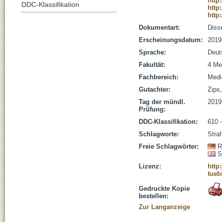
http
DDC-Klassifikation
http
http
Dokumentart:
Disse
Erscheinungsdatum:
2019
Sprache:
Deut
Fakultät:
4 Me
Fachbereich:
Medi
Gutachter:
Zips,
Tag der mündl.
2019
Prüfung:
DDC-Klassifikation:
610 
Schlagworte:
Strah
Freie Schlagwörter:
R
S
Lizenz:
http
tueb
Gedruckte Kopie
bestellen:
Zur Langanzeige