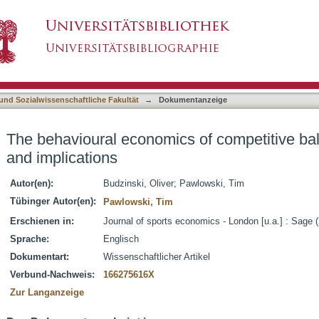
 of competitive balance : theories, findings an
asiert)
 und Sozialwissenschaftliche Fakultät
→
Dokumentanzeige
The behavioural economics of competitive bala
and implications
Autor(en):
Budzinski, Oliver
;
Pawlowski, Tim
Tübinger Autor(en):
Pawlowski, Tim
Erschienen in:
Journal of sports economics - London [u.a.] : Sage 
Sprache:
Englisch
Dokumentart:
Wissenschaftlicher Artikel
Verbund-Nachweis:
166275616X
Zur Langanzeige