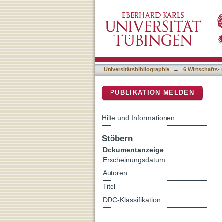
The behavioural economics
DSpace Repositorium (Manakin b
Universitätsbibliographie
→
6 Wirtschafts-
PUBLIKATION MELDEN
Hilfe und Informationen
Stöbern
Dokumentanzeige
Erscheinungsdatum
Autoren
Titel
DDC-Klassifikation