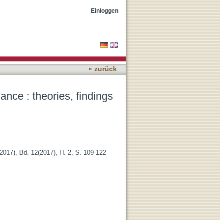
d implications
Einloggen
« zurück
nce : theories, findings
(2017), Bd. 12(2017), H. 2, S. 109-122