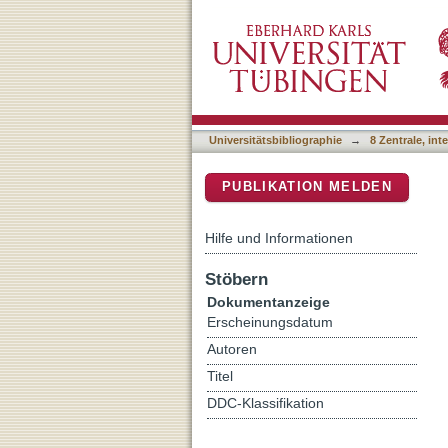
Collective knowledge cons
DSpace Repositorium (Manakin b
Universitätsbibliographie
→
8 Zentrale, in
PUBLIKATION MELDEN
Hilfe und Informationen
Stöbern
Dokumentanzeige
Erscheinungsdatum
Autoren
Titel
DDC-Klassifikation