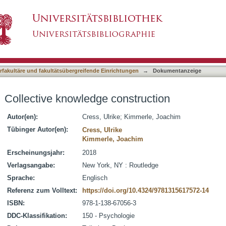
truction
asiert)
terfakultäre und fakultätsübergreifende Einrichtungen
→
Dokumentanzeige
Collective knowledge construction
Autor(en):
Cress, Ulrike
;
Kimmerle, Joachim
Tübinger Autor(en):
Cress, Ulrike
Kimmerle, Joachim
Erscheinungsjahr:
2018
Verlagsangabe:
New York, NY : Routledge
Sprache:
Englisch
Referenz zum Volltext:
https://doi.org/10.4324/9781315617572-14
ISBN:
978-1-138-67056-3
DDC-Klassifikation:
150 - Psychologie