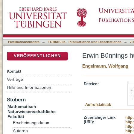
Erwin Bünnings hundreth anniversary
DSpace Repositorium (Manakin basiert)
Publikationsdienste
→
TOBIAS-lib - Publikationen und Dissertationen
→
7 
Erwin Bünnings h
VERÖFFENTLICHEN
Engelmann, Wolfgang
Kontakt
Verträge
Dateien:
Hilfe und Informationen
Stöbern
Aufrufstatistik
Mathematisch-
Naturwissenschaftliche
Fakultät
Zitierfähiger Link
http
(URI):
http
Erscheinungsdatum
http
Autoren
http