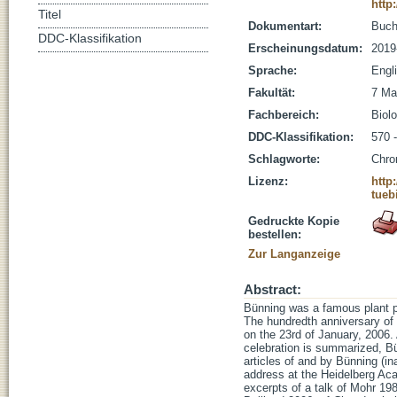
http
Titel
Dokumentart:
Buc
DDC-Klassifikation
Erscheinungsdatum:
2019
Sprache:
Engl
Fakultät:
7 Ma
Fachbereich:
Biolo
DDC-Klassifikation:
570 
Schlagworte:
Chro
Lizenz:
http
tueb
Gedruckte Kopie
bestellen:
Zur Langanzeige
Abstract:
Bünning was a famous plant ph
The hundredth anniversary of 
on the 23rd of January, 2006. 
celebration is summarized, Bü
articles of and by Bünning (in
address at the Heidelberg Aca
excerpts of a talk of Mohr 19