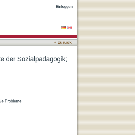
esammelte Aufsätze
Einloggen
« zurück
kte der Sozialpädagogik;
iale Probleme