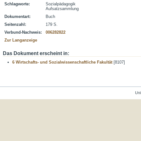
Schlagworte:
Sozialpädagogik
Aufsatzsammlung
Dokumentart:
Buch
Seitenzahl:
179 S.
Verbund-Nachweis:
006282822
Zur Langanzeige
Das Dokument erscheint in:
6 Wirtschafts- und Sozialwissenschaftliche Fakultät
[8107]
Uni