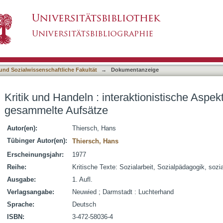
raktionistische Aspekte der Sozialpädagogik; g
asiert)
 und Sozialwissenschaftliche Fakultät
→
Dokumentanzeige
Kritik und Handeln : interaktionistische Aspe
gesammelte Aufsätze
Autor(en):
Thiersch, Hans
Tübinger Autor(en):
Thiersch, Hans
Erscheinungsjahr:
1977
Reihe:
Kritische Texte: Sozialarbeit, Sozialpädagogik, soz
Ausgabe:
1. Aufl.
Verlagsangabe:
Neuwied ; Darmstadt : Luchterhand
Sprache:
Deutsch
ISBN:
3-472-58036-4