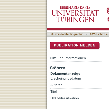
Kritik und Handeln : inte
DSpace Repositorium (Manakin b
Universitätsbibliographie
→
6 Wirtschafts-
PUBLIKATION MELDEN
Hilfe und Informationen
Stöbern
Dokumentanzeige
Erscheinungsdatum
Autoren
Titel
DDC-Klassifikation