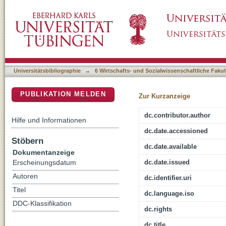
Unordnung im Heimerziehungsalltag
DSpace Repositorium (Manakin basiert)
Universitätsbibliographie
→
6 Wirtschafts- und Sozialwissenschaftliche Fakul
PUBLIKATION MELDEN
Zur Kurzanzeige
dc.contributor.author
Hilfe und Informationen
dc.date.accessioned
Stöbern
dc.date.available
Dokumentanzeige
dc.date.issued
Erscheinungsdatum
Autoren
dc.identifier.uri
Titel
dc.language.iso
DDC-Klassifikation
dc.rights
dc.title