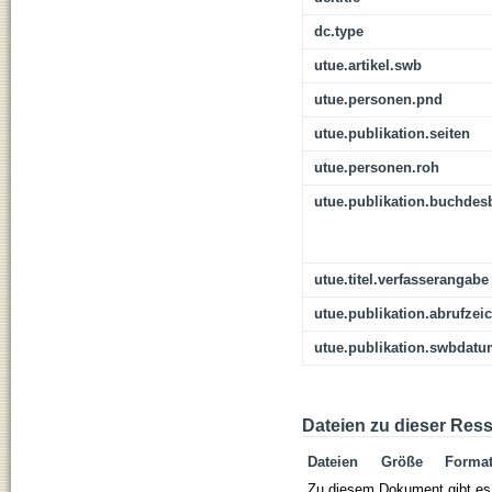
dc.type
utue.artikel.swb
utue.personen.pnd
utue.publikation.seiten
utue.personen.roh
utue.publikation.buchdes
utue.titel.verfasserangabe
utue.publikation.abrufzei
utue.publikation.swbdat
Dateien zu dieser Res
Dateien
Größe
Forma
Zu diesem Dokument gibt es 