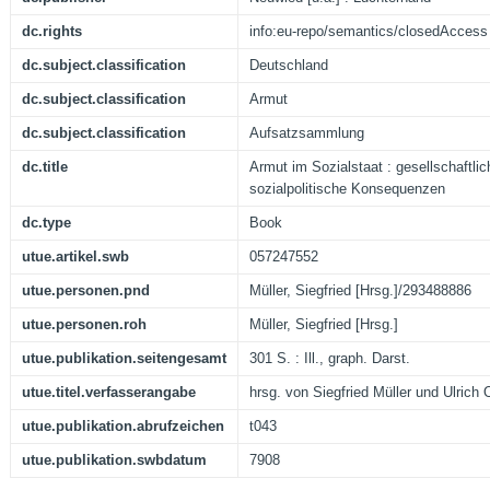
dc.rights
info:eu-repo/semantics/closedAccess
dc.subject.classification
Deutschland
dc.subject.classification
Armut
dc.subject.classification
Aufsatzsammlung
dc.title
Armut im Sozialstaat : gesellschaftli
sozialpolitische Konsequenzen
dc.type
Book
utue.artikel.swb
057247552
utue.personen.pnd
Müller, Siegfried [Hrsg.]/293488886
utue.personen.roh
Müller, Siegfried [Hrsg.]
utue.publikation.seitengesamt
301 S. : Ill., graph. Darst.
utue.titel.verfasserangabe
hrsg. von Siegfried Müller und Ulrich 
utue.publikation.abrufzeichen
t043
utue.publikation.swbdatum
7908