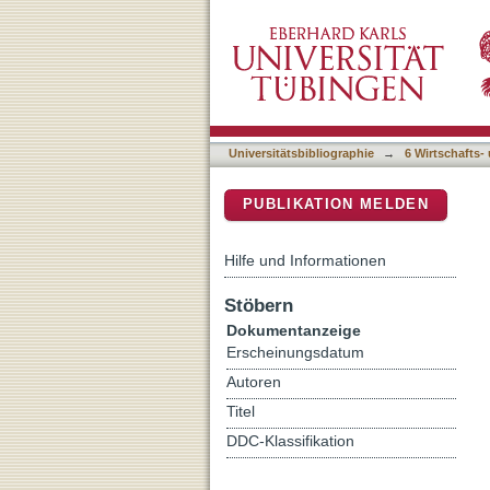
Armut im Sozialstaat : ge
DSpace Repositorium (Manakin b
Universitätsbibliographie
→
6 Wirtschafts-
PUBLIKATION MELDEN
Hilfe und Informationen
Stöbern
Dokumentanzeige
Erscheinungsdatum
Autoren
Titel
DDC-Klassifikation