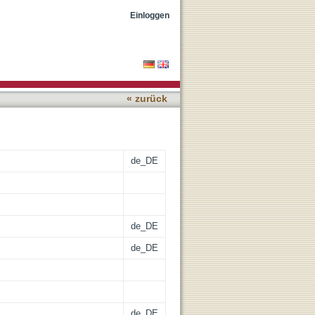
 Konsequenzen
Einloggen
« zurück
de_DE
de_DE
de_DE
de_DE