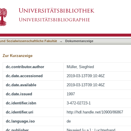
sellschaftliche Analysen und sozialpolitische
asiert)
 und Sozialwissenschaftliche Fakultät
→
Dokumentanzeige
Zur Kurzanzeige
dc.contributor.author
Müller, Siegfried
dc.date.accessioned
2019-03-13T09:10:46Z
dc.date.available
2019-03-13T09:10:46Z
dc.date.issued
1997
dc.identifier.isbn
3-472-02723-1
dc.identifier.uri
http://hdl.handle.net/10900/86867
dc.language.iso
de
dc.publisher
Neuwied [u.a.] : Luchterhand