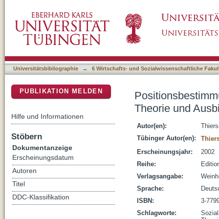
Positionsbestimmungen der Sozialen Arbeit : 
DSpace Repositorium (Manakin basiert)
Universitätsbibliographie
→
6 Wirtschafts- und Sozialwissenschaftliche Fakul
PUBLIKATION MELDEN
Positionsbestimmu
Theorie und Ausb
Hilfe und Informationen
Autor(en):
Thier
Stöbern
Tübinger Autor(en):
Thier
Dokumentanzeige
Erscheinungsjahr:
2002
Erscheinungsdatum
Reihe:
Editio
Autoren
Verlagsangabe:
Weinh
Titel
Sprache:
Deuts
DDC-Klassifikation
ISBN:
3-779
Schlagworte:
Sozial