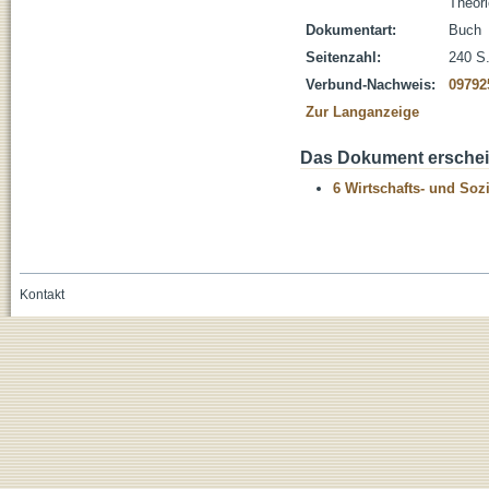
Theori
Dokumentart:
Buch
Seitenzahl:
240 S
Verbund-Nachweis:
09792
Zur Langanzeige
Das Dokument erschein
6 Wirtschafts- und Soz
Kontakt