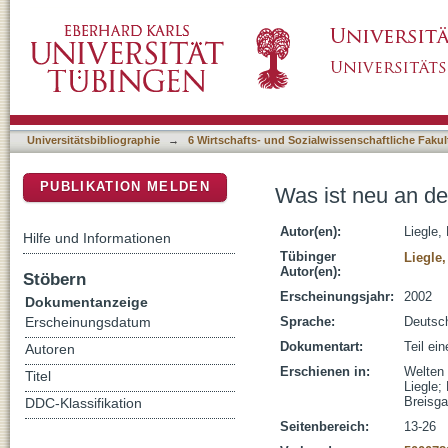
Was ist neu an der gegenwärtigen Neubest
DSpace Repositorium (Manakin basiert)
Universitätsbibliographie
→
6 Wirtschafts- und Sozialwissenschaftliche Fakul
PUBLIKATION MELDEN
Was ist neu an d
Autor(en):
Liegle,
Hilfe und Informationen
Tübinger
Liegle
Autor(en):
Stöbern
Erscheinungsjahr:
2002
Dokumentanzeige
Sprache:
Deutsc
Erscheinungsdatum
Dokumentart:
Teil ei
Autoren
Erschienen in:
Welten 
Titel
Liegle;
Breisga
DDC-Klassifikation
Seitenbereich:
13-26