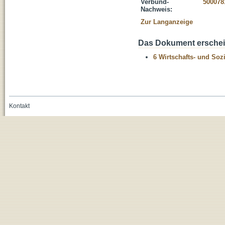
Verbund-
500078
Nachweis:
Zur Langanzeige
Das Dokument erschein
6 Wirtschafts- und Soz
Kontakt